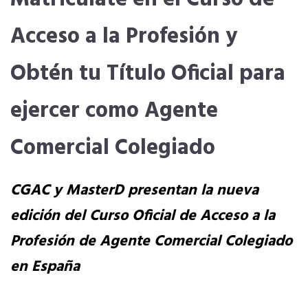
Acceso a la Profesión y
SERVICIOS EN TU COLEGIO
Obtén tu Título Oficial para
Si eres mujer o tienes menos de 36…
ejercer como Agente
Curso de Acceso
Comercial Colegiado
Formación gratuita
CGAC y MasterD presentan la nueva
Descuentos exclusivos
edición del Curso Oficial de Acceso a la
Profesión de Agente Comercial Colegiado
Telefonía AC
en España
Título Oficial