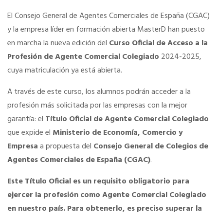
El Consejo General de Agentes Comerciales de España (CGAC)
Tu Carnet Profesional, ahora Digital
y la empresa líder en formación abierta MasterD han puesto
en marcha la nueva edición del
Curso Oficial de Acceso a la
Ahorra en carburantes
Profesión de Agente Comercial Colegiado
2024-2025,
cuya matriculación ya está abierta.
Portal de Empleo
A través de este curso, los alumnos podrán acceder a la
profesión más solicitada por las empresas con la mejor
VENTAJAS EN SEGUROS
garantía: el
Título Oficial de Agente Comercial Colegiado
que expide el
Ministerio de Economía, Comercio y
Empresa
a propuesta del
Consejo General de Colegios de
Formación gratuita
Agentes Comerciales de España (CGAC)
.
Servicios financieros
Este Título Oficial es un requisito obligatorio para
ejercer la profesión como Agente Comercial Colegiado
en nuestro país. Para obtenerlo, es preciso superar la
Ventajas en las ferias