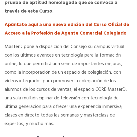
prueba de aptitud homologada que se convoca a
través de este Curso.
Seguro de vida
Apúntate aquí a una nueva edición del Curso Oficial de
Acceso a la Profesión de Agente Comercial Colegiado
Tu CRM AC
MasterD pone a disposición del Consejo su campus virtual
Ventajas fiscales
con los últimos avances en tecnología para la formación
online, lo que permitirá una serie de importantes mejoras,
como la incorporación de un espacio de colegiación, con
Asesoramiento fiscal y jurídico
vídeos integrados para promover la colegiación de los
alumnos de los cursos de ventas; el espacio CORE MasterD,
Despachos y salas de reuniones
una sala multidisciplinar de televisión con tecnología de
última generación para ofrecer una experiencia inmersiva;
Consulados comerciales
clases en directo todas las semanas y masterclass de
expertos, y mucho más.
Internacional