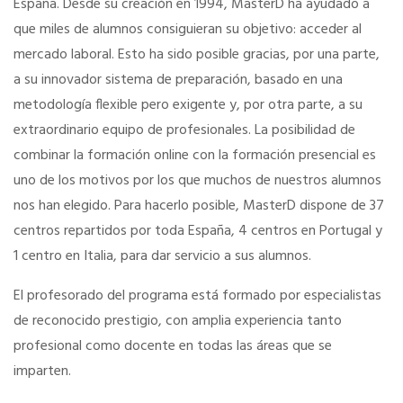
España. Desde su creación en 1994, MasterD ha ayudado a
COLÉGIATE
Asociación de Ferias de España
que miles de alumnos consiguieran su objetivo: acceder al
mercado laboral. Esto ha sido posible gracias, por una parte,
Colegiación Online
MadridJoya-Bisutex-Intergift
a su innovador sistema de preparación, basado en una
metodología flexible pero exigente y, por otra parte, a su
Plan de Fomento del Autoempleo Joven
CURSO DE ACCESO A LA PROFESION
extraordinario equipo de profesionales. La posibilidad de
combinar la formación online con la formación presencial es
Plan fomento del autoempleo Joven (pdf)
uno de los motivos por los que muchos de nuestros alumnos
¿Eres mujer o tienes menos de 36?
nos han elegido. Para hacerlo posible, MasterD dispone de 37
centros repartidos por toda España, 4 centros en Portugal y
NOTICIAS
1 centro en Italia, para dar servicio a sus alumnos.
Actualidad
El profesorado del programa está formado por especialistas
de reconocido prestigio, con amplia experiencia tanto
profesional como docente en todas las áreas que se
El Anuario de los Agentes Comerciales de España
imparten.