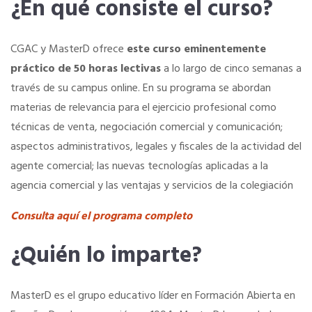
¿En qué consiste el curso?
Hoteles
CGAC y MasterD ofrece
este curso eminentemente
práctico de 50 horas lectivas
a lo largo de cinco semanas a
Apps
través de su campus online. En su programa se abordan
materias de relevancia para el ejercicio profesional como
Información a la última
técnicas de venta, negociación comercial y comunicación;
aspectos administrativos, legales y fiscales de la actividad del
agente comercial; las nuevas tecnologías aplicadas a la
Una gran organización
agencia comercial y las ventajas y servicios de la colegiación
OFERTAS DE EMPLEO
Consulta aquí el programa completo
Empresas
¿Quién lo imparte?
Candidatos
MasterD es el grupo educativo líder en Formación Abierta en