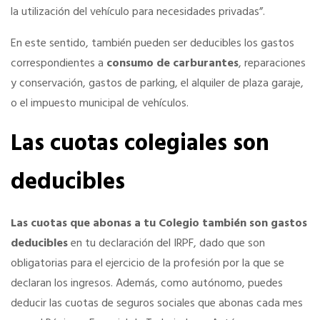
la utilización del vehículo para necesidades privadas”.
Seguro de vida
En este sentido, también pueden ser deducibles los gastos
correspondientes a
consumo de carburantes
, reparaciones
Tu CRM AC
y conservación, gastos de parking, el alquiler de plaza garaje,
o el impuesto municipal de vehículos.
Ventajas fiscales
Las cuotas colegiales son
Asesoramiento fiscal y jurídico
deducibles
Despachos y salas de reuniones
Las cuotas que abonas a tu Colegio también son gastos
deducibles
en tu declaración del IRPF, dado que son
Consulados comerciales
obligatorias para el ejercicio de la profesión por la que se
declaran los ingresos. Además, como autónomo, puedes
deducir las cuotas de seguros sociales que abonas cada mes
Internacional