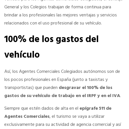
General y los Colegios trabajan de forma continua para
SERVICIOS EN TU COLEGIO
brindar a los profesionales las mejores ventajas y servicios
relacionados con el uso profesional de su vehículo.
Si eres mujer o tienes menos de 36…
100% de los gastos del
Curso de Acceso
vehículo
Formación gratuita
Así, los Agentes Comerciales Colegiados autónomos son de
los pocos profesionales en España (junto a taxistas y
Descuentos exclusivos
transportistas) que pueden
desgravar el 100% de los
gastos de su vehículo de trabajo en el IRPF y en el IVA
.
Telefonía AC
Siempre que estén dados de alta en el
epígrafe 511 de
Agentes Comerciales
, el turismo se vaya a utilizar
Título Oficial
exclusivamente para su actividad de agencia comercial y así