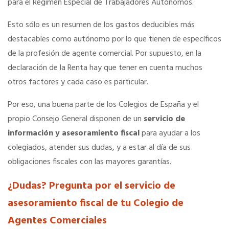
para el Régimen Especial de Trabajadores Autónomos.
Esto sólo es un resumen de los gastos deducibles más
Hoteles
destacables como autónomo por lo que tienen de específicos
de la profesión de agente comercial. Por supuesto, en la
Apps
declaración de la Renta hay que tener en cuenta muchos
otros factores y cada caso es particular.
Información a la última
Por eso, una buena parte de los Colegios de España y el
propio Consejo General disponen de un
servicio de
Una gran organización
información y asesoramiento fiscal
para ayudar a los
colegiados, atender sus dudas, y a estar al día de sus
OFERTAS DE EMPLEO
obligaciones fiscales con las mayores garantías.
Empresas
¿Dudas? Pregunta por el servicio de
asesoramiento fiscal de tu Colegio de
Candidatos
Agentes Comerciales