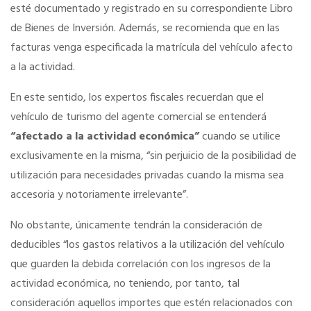
esté documentado y registrado en su correspondiente Libro
de Bienes de Inversión. Además, se recomienda que en las
Tu Carnet Profesional, ahora Digital
facturas venga especificada la matrícula del vehículo afecto
a la actividad.
Ahorra en carburantes
En este sentido, los expertos fiscales recuerdan que el
vehículo de turismo del agente comercial se entenderá
Portal de Empleo
“afectado a la actividad económica”
cuando se utilice
exclusivamente en la misma, “sin perjuicio de la posibilidad de
VENTAJAS EN SEGUROS
utilización para necesidades privadas cuando la misma sea
accesoria y notoriamente irrelevante”.
Formación gratuita
No obstante, únicamente tendrán la consideración de
deducibles “los gastos relativos a la utilización del vehículo
Servicios financieros
que guarden la debida correlación con los ingresos de la
actividad económica, no teniendo, por tanto, tal
Ventajas en las ferias
consideración aquellos importes que estén relacionados con