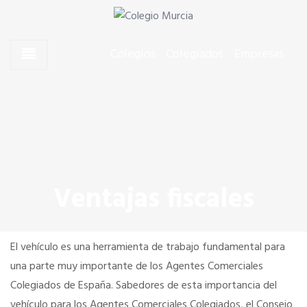
Skip to content
Skip to content
Agentes Comerciales de Murcia
Colegio Murcia
Colegios
Colegiados
Empresas
CONÓCENOS
El Presidente
Junta de Gobierno
Ventajas fiscales
Quiero colegiarme
El vehículo es una herramienta de trabajo fundamental para
Dónde estamos
una parte muy importante de los Agentes Comerciales
Colegiados de España. Sabedores de esta importancia del
vehículo para los Agentes Comerciales Colegiados, el Consejo
SERVICIOS