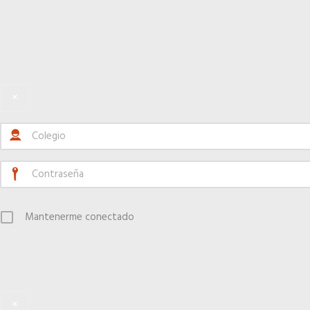
×
Mantenerme conectado
×