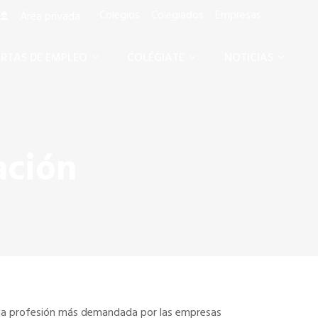
Colegios
Colegiados
Empresas
Área privada :
RTAS DE EMPLEO
COLÉGIATE
NOTICIAS
ación
 la profesión más demandada por las empresas