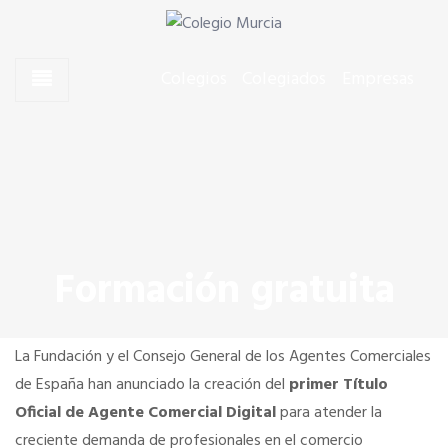
Skip to content
Skip to content
Agentes Comerciales de Murcia
Colegio Murcia
Colegios
Colegiados
Empresas
CONÓCENOS
El Presidente
Junta de Gobierno
Formación gratuita
Quiero colegiarme
La Fundación y el Consejo General de los Agentes Comerciales
Dónde estamos
de España han anunciado la creación del
primer Título
Oficial de Agente Comercial Digital
para atender la
creciente demanda de profesionales en el comercio
SERVICIOS