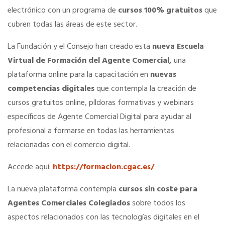
electrónico con un programa de
cursos 100% gratuitos
que
SERVICIOS EN TU COLEGIO
cubren todas las áreas de este sector.
La Fundación y el Consejo han creado esta
nueva Escuela
Si eres mujer o tienes menos de 36…
Virtual de Formación del Agente Comercial,
una
plataforma online para la capacitación en
nuevas
Curso de Acceso
competencias digitales
que contempla la creación de
cursos gratuitos online, píldoras formativas y webinars
específicos de Agente Comercial Digital para ayudar al
Formación gratuita
profesional a formarse en todas las herramientas
relacionadas con el comercio digital.
Descuentos exclusivos
Accede aquí:
https://formacion.cgac.es/
Telefonía AC
La nueva plataforma contempla
cursos sin coste para
Agentes Comerciales Colegiados
sobre todos los
Título Oficial
aspectos relacionados con las tecnologías digitales en el