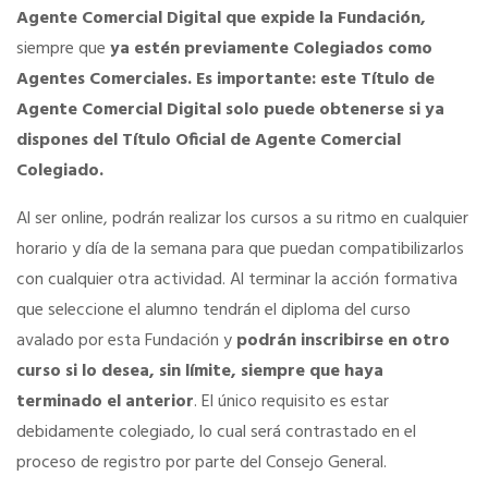
Agente Comercial Digital
que expide la Fundación,
siempre que
ya estén previamente Colegiados como
Seguro de vida
Agentes Comerciales.
Es importante: este Título de
Agente Comercial Digital solo puede obtenerse si ya
Tu CRM AC
dispones del Título Oficial de Agente Comercial
Colegiado.
Ventajas fiscales
Al ser online, podrán realizar los cursos a su ritmo en cualquier
horario y día de la semana para que puedan compatibilizarlos
Asesoramiento fiscal y jurídico
con cualquier otra actividad. Al terminar la acción formativa
que seleccione el alumno tendrán el diploma del curso
Despachos y salas de reuniones
avalado por esta Fundación y
podrán inscribirse en otro
curso si lo desea, sin límite, siempre que haya
terminado el anterior
. El único requisito es estar
Consulados comerciales
debidamente colegiado, lo cual será contrastado en el
proceso de registro por parte del Consejo General.
Internacional