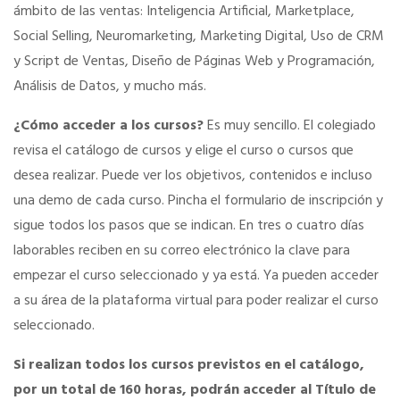
ámbito de las ventas: Inteligencia Artificial, Marketplace,
Social Selling, Neuromarketing, Marketing Digital, Uso de CRM
Tu Carnet Profesional, ahora Digital
y Script de Ventas, Diseño de Páginas Web y Programación,
Análisis de Datos, y mucho más.
Ahorra en carburantes
¿Cómo acceder a los cursos?
Es muy sencillo. El colegiado
revisa el catálogo de cursos y elige el curso o cursos que
Portal de Empleo
desea realizar. Puede ver los objetivos, contenidos e incluso
una demo de cada curso. Pincha el formulario de inscripción y
VENTAJAS EN SEGUROS
sigue todos los pasos que se indican. En tres o cuatro días
laborables reciben en su correo electrónico la clave para
Formación gratuita
empezar el curso seleccionado y ya está. Ya pueden acceder
a su área de la plataforma virtual para poder realizar el curso
seleccionado.
Servicios financieros
Si realizan todos los cursos previstos en el catálogo,
Ventajas en las ferias
por un total de 160 horas, podrán acceder al Título de