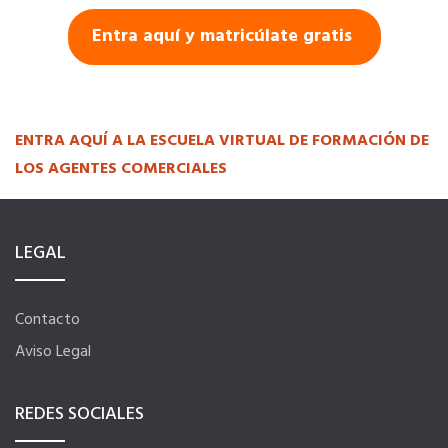
Entra aquí y matricúlate gratis
Hoteles
Apps
ENTRA AQUÍ A LA ESCUELA VIRTUAL DE FORMACIÓN DE
LOS AGENTES COMERCIALES
Información a la última
Una gran organización
LEGAL
OFERTAS DE EMPLEO
Contacto
Empresas
Aviso Legal
REDES SOCIALES
Candidatos