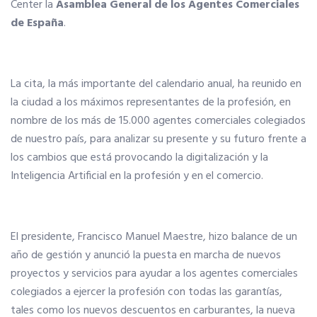
Center la
Asamblea General de los Agentes Comerciales
de España
.
Tu Carnet Profesional, ahora Digital
Ahorra en carburantes
La cita, la más importante del calendario anual, ha reunido en
la ciudad a los máximos representantes de la profesión, en
nombre de los más de 15.000 agentes comerciales colegiados
Portal de Empleo
de nuestro país, para analizar su presente y su futuro frente a
los cambios que está provocando la digitalización y la
VENTAJAS EN SEGUROS
Inteligencia Artificial en la profesión y en el comercio.
Formación gratuita
El presidente, Francisco Manuel Maestre, hizo balance de un
año de gestión y anunció la puesta en marcha de nuevos
Servicios financieros
proyectos y servicios para ayudar a los agentes comerciales
colegiados a ejercer la profesión con todas las garantías,
Ventajas en las ferias
tales como los nuevos descuentos en carburantes, la nueva