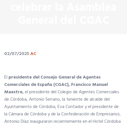
celebrar la Asamblea
SERVICIOS EN TU COLEGIO
General del CGAC
Si eres mujer o tienes menos de 36…
Curso de Acceso
02/07/2025
AC
Formación gratuita
El
presidente del Consejo General de Agentes
Comerciales de España (CGAC), Francisco Manuel
Descuentos exclusivos
Maestre,
el presidente del Colegio de Agentes Comerciales
de Córdoba, Antonio Serrano, la teniente de alcalde del
Telefonía AC
Ayuntamiento de Córdoba, Eva Contador y el presidente de
la Cámara de Córdoba y de la Confederación de Empresarios,
Antonio Díaz inauguraron recientemente en el Hotel Córdoba
Título Oficial