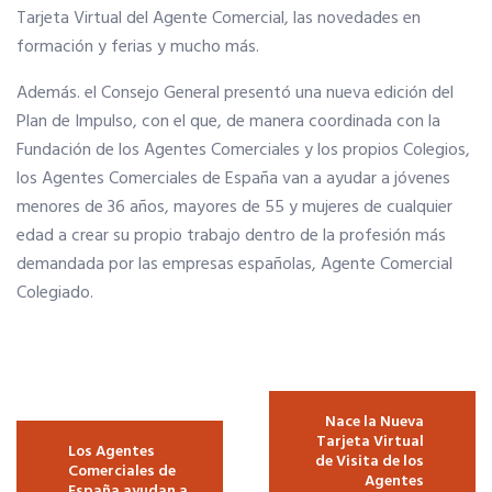
Tarjeta Virtual del Agente Comercial, las novedades en
formación y ferias y mucho más.
Seguro de vida
Además. el Consejo General presentó una nueva edición del
Plan de Impulso, con el que, de manera coordinada con la
Tu CRM AC
Fundación de los Agentes Comerciales y los propios Colegios,
los Agentes Comerciales de España van a ayudar a jóvenes
Ventajas fiscales
menores de 36 años, mayores de 55 y mujeres de cualquier
edad a crear su propio trabajo dentro de la profesión más
Asesoramiento fiscal y jurídico
demandada por las empresas españolas, Agente Comercial
Colegiado.
Despachos y salas de reuniones
Consulados comerciales
Navegación de entradas
Nace la Nueva
Tarjeta Virtual
Los Agentes
de Visita de los
Comerciales de
Internacional
Agentes
España ayudan a