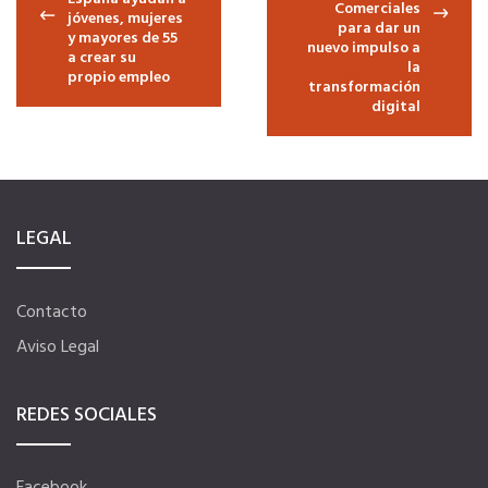
Comerciales
jóvenes, mujeres
para dar un
y mayores de 55
nuevo impulso a
Hoteles
a crear su
la
propio empleo
transformación
digital
Apps
Información a la última
LEGAL
Una gran organización
Contacto
OFERTAS DE EMPLEO
Aviso Legal
Empresas
REDES SOCIALES
Candidatos